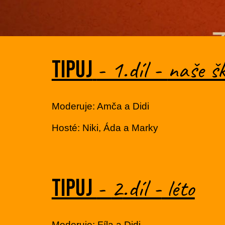
- 1.díl -
naše šk
tipuj
Moderuje: Amča a Didi
Hosté: Niki, Áda a Marky
-
2
.díl -
léto
tipuj
Moderuje:
Fíla
a Didi