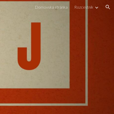
Domovská stránka
Rozcestník
ion